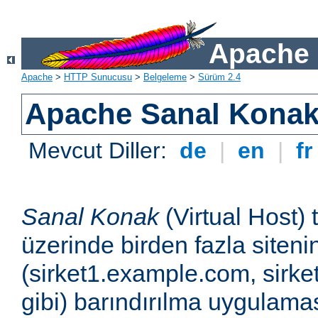
Apache 
Apache
>
HTTP Sunucusu
>
Belgeleme
>
Sürüm 2.4
Apache Sanal Konak 
Mevcut Diller:
de
|
en
|
f
Sanal Konak
(Virtual Host) 
üzerinde birden fazla siteni
(sirket1.example.com, sirk
gibi) barındırılma uygulamas