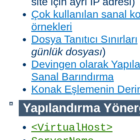
site için ayrı IP adresi)
Çok kullanılan sanal k
örnekleri
Dosya Tanıtıcı Sınırları
günlük dosyası
)
Devingen olarak Yapıla
Sanal Barındırma
Konak Eşlemenin Derin
Yapılandırma Yöner
<VirtualHost>