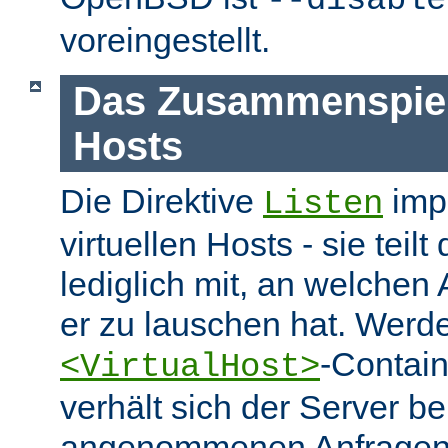
--disable
voreingestellt.
Das Zusammenspiel 
Hosts
Die Direktive
impl
Listen
virtuellen Hosts - sie tei
lediglich mit, an welchen
er zu lauschen hat. Werd
-Contai
<VirtualHost>
verhält sich der Server be
angenommenen Anfragen 