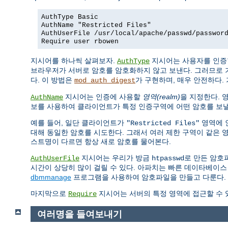
AuthType Basic
AuthName "Restricted Files"
AuthUserFile /usr/local/apache/passwd/passwor
Require user rbowen
지시어를 하나씩 살펴보자.
지시어는 사용자를 인증
AuthType
브라우저가 서버로 암호를 암호화하지 않고 보낸다. 그러므로 
다. 이 방법은
가 구현하며, 매우 안전하다. 
mod_auth_digest
지시어는 인증에 사용할
영역(realm)
을 지정한다. 
AuthName
보를 사용하여 클라이언트가 특정 인증구역에 어떤 암호를 보낼
예를 들어, 일단 클라이언트가
영역에 
"Restricted Files"
대해 동일한 암호를 시도한다. 그래서 여러 제한 구역이 같은 
스트명이 다르면 항상 새로 암호를 물어본다.
지시어는 우리가 방금
로 만든 암호
AuthUserFile
htpasswd
시간이 상당히 많이 걸릴 수 있다. 아파치는 빠른 데이타베이스
dbmmanage
프로그램을 사용하여 암호파일을 만들고 다룬다.
마지막으로
지시어는 서버의 특정 영역에 접근할 수 
Require
여러명을 들여보내기