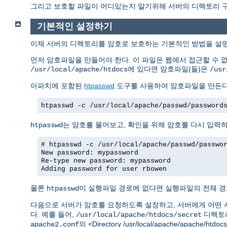
그리고 보호할 파일이 어디있는지 알기위해 서버의 디렉토리 구조
기본적인 설정하기
이제 서버의 디렉토리를 암호로 보호하는 기본적인 방법을 설
먼저 암호파일을 만들어야 한다. 이 파일은 웹에서 접근할 수 
에 있다면 암호파일(들)은
/usr/local/apache/htdocs
/usr
아파치에 포함된
htpasswd
도구를 사용하여 암호파일을 만든다
htpasswd -c /usr/local/apache/passwd/password
는 암호를 물어보고, 확인을 위해 암호를 다시 입력
htpasswd
# htpasswd -c /usr/local/apache/passwd/passwo
New password: mypassword
Re-type new password: mypassword
Adding password for user rbowen
물론
이 실행파일 경로에 없다면 실행파일의 전체 경
htpasswd
다음으로 서버가 암호를 요청하도록 설정하고, 서버에게 어떤 
다. 예를 들어,
디렉토리
/usr/local/apache/htdocs/secret
의 <Directory /usr/local/apache/apache/h
apache2.conf