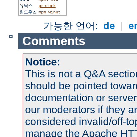
유닉스
prefork
윈도우즈
mpm_winnt
가능한 언어:
de
|
e
Comments
Notice:
This is not a Q&A sect
should be pointed towar
documentation or serve
our moderators if they a
considered invalid/off-t
manage the Apache HTTP