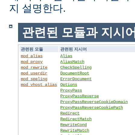
지 설명한다.
관련된 모듈과 지시
관련된 모듈
관련된 지시어
mod_alias
Alias
mod_proxy
AliasMatch
mod_rewrite
CheckSpelling
mod_userdir
DocumentRoot
mod_speling
ErrorDocument
mod_vhost_alias
Options
ProxyPass
ProxyPassReverse
ProxyPassReverseCookieDomain
ProxyPassReverseCookiePath
Redirect
RedirectMatch
RewriteCond
RewriteMatch